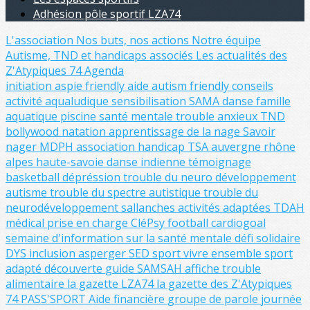
Adhésion pôle sportif LZA74
L'association
Nos buts, nos actions
Notre équipe
Autisme, TND et handicaps associés
Les actualités des
Z'Atypiques 74
Agenda
initiation
aspie friendly
aide
autism friendly
conseils
activité aqualudique
sensibilisation
SAMA
danse
famille
aquatique
piscine
santé mentale
trouble anxieux
TND
bollywood
natation
apprentissage de la nage
Savoir
nager
MDPH
association
handicap
TSA
auvergne rhône
alpes
haute-savoie
danse indienne
témoignage
basketball
dépréssion
trouble du neuro développement
autisme
trouble du spectre autistique
trouble du
neurodéveloppement
sallanches
activités adaptées
TDAH
médical
prise en charge
CléPsy
football
cardiogoal
semaine d'information sur la santé mentale
défi solidaire
DYS
inclusion
asperger
SED
sport
vivre ensemble
sport
adapté
découverte
guide
SAMSAH
affiche
trouble
alimentaire
la gazette LZA74
la gazette des Z'Atypiques
74
PASS'SPORT
Aide financière
groupe de parole
journée