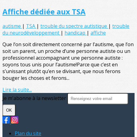
Affiche dédiée aux TSA
autisme
|
TSA
|
trouble du spectre autistique
|
trouble
du neurodéveloppement
|
handicap
|
affiche
Que l’on soit directement concerné par l’autisme, que l’on
soit un parent, un proche d’une personne autiste ou un
professionnel accompagnant une personne autiste :
soyons tous unis pour l’autisme!Parce que c’est en
s’unissant plutôt qu’en se divisant, que nous ferons
bouger les choses et ferons...
Lire la suite...
Je m'abonne à la newsletter
OK
Plan du site