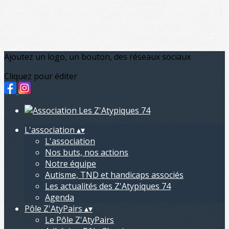
Ajoutez un logo, un bouton, des réseaux sociaux
Cliquez pour éditer
L'association
▴
▾
L'association
Nos buts, nos actions
Notre équipe
Autisme, TND et handicaps associés
Les actualités des Z'Atypiques 74
Agenda
Pôle Z'AtyPairs
▴
▾
Le Pôle Z'AtyPairs