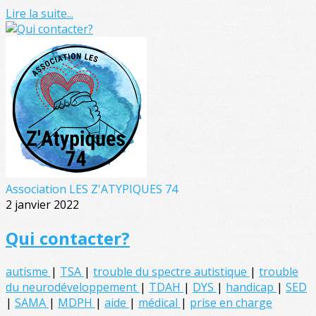
Lire la suite...
Association LES Z'ATYPIQUES 74
2 janvier 2022
Qui contacter?
autisme
|
TSA
|
trouble du spectre autistique
|
trouble
du neurodéveloppement
|
TDAH
|
DYS
|
handicap
|
SED
|
SAMA
|
MDPH
|
aide
|
médical
|
prise en charge