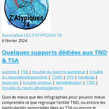
Association LES Z'ATYPIQUES 74
6 février 2024
Quelques supports dédiées aux TND
& TSA
autisme
|
TSA
|
trouble du spectre autistique
|
trouble
du neurodéveloppement
|
TDAH
|
DYS
|
handicap
|
asperger
|
trouble anxieux
|
sensibilisation
|
TND
|
trouble du neuro développement
Quoi de mieux que des infographies pour pouvoir mieux
comprendre ce que regroupe l'entité TND, ou encore les
particularités sensorielles liées au TSA ou encore le