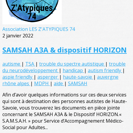
Association LES Z'ATYPIQUES 74
2 janvier 2022
SAMSAH A3A & dispositif HORIZON
autisme
|
TSA
|
trouble du spectre autistique
|
trouble
du neurodéveloppement
|
handicap
|
autism friendly
|
aspie friendly
|
asperger
|
haute-savoie
|
auvergne
rhône alpes
|
MDPH
|
aide
|
SAMSAH
Afin d’avoir quelques informations sur ces deux services
qui sont à destination des personnes autistes de Haute-
Savoie, vous trouverez les documents en pièce jointe
concernant le SAMSAH A3A & le Dispositif HORIZON.«
S.A.M.S.A.H. » pour Service d’Accompagnement Médico-
Social pour Adultes...