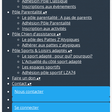
Adhésion Pôle Classique
Inscriptions aux évènements
Pôle Parentalité
▴
▾
Le pôle parentalité : A pas de parents
Adhésion Pôle Parentalité
Inscription aux activités
Pôle Chien d'assistance
▴
▾
Le pôle des Pattes Z'Atypiques
Adhérer aux pattes z'atypiques
Pôle Sports & Loisirs adaptés
▴
▾
Le sport adapté : pour qui? pourquoi?
L'Actualité du côté sport adapté
Les espaces sportifs
Adhésion pôle sportif LZA74
Faire un don
▴
▾
Contact
▴
▾
Nous contacter
Se connecter