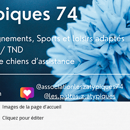
Exporter les lignes sélectionnées
Exporter toutes les colonnes
Exporter uniquement les colonnes affichées
Menu
<
>
L'association
Nos buts, nos actions
Notre équipe
Autisme, TND et handicaps associés
Les actualités des Z'Atypiques 74
Agenda
?>
Images de la page d'accueil
Cliquez pour éditer