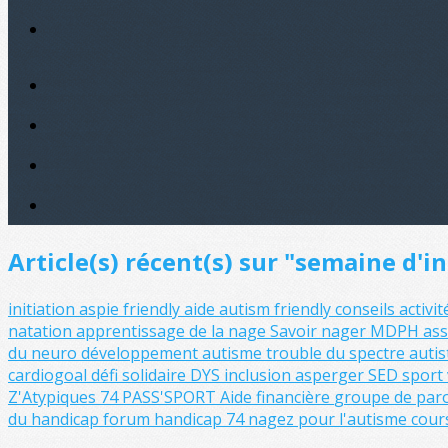
Article(s) récent(s) sur "semaine d'
initiation
aspie friendly
aide
autism friendly
conseils
activi
natation
apprentissage de la nage
Savoir nager
MDPH
ass
du neuro développement
autisme
trouble du spectre auti
cardiogoal
défi solidaire
DYS
inclusion
asperger
SED
sport
Z'Atypiques 74
PASS'SPORT
Aide financière
groupe de par
du handicap
forum handicap 74
nagez pour l'autisme
cour