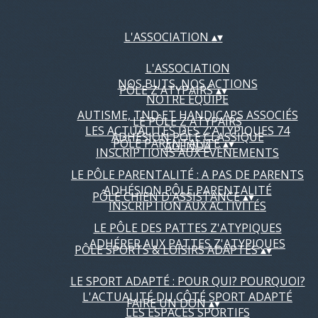
L'ASSOCIATION
▴
▾
L'ASSOCIATION
NOS BUTS, NOS ACTIONS
PÔLE Z'ATYPAIRS
▴
▾
NOTRE ÉQUIPE
AUTISME, TND ET HANDICAPS ASSOCIÉS
LE PÔLE Z'ATYPAIRS
LES ACTUALITÉS DES Z'ATYPIQUES 74
ADHÉSION PÔLE CLASSIQUE
PÔLE PARENTALITÉ
▴
▾
AGENDA
INSCRIPTIONS AUX ÉVÈNEMENTS
LE PÔLE PARENTALITÉ : A PAS DE PARENTS
ADHÉSION PÔLE PARENTALITÉ
PÔLE CHIEN D'ASSISTANCE
▴
▾
INSCRIPTION AUX ACTIVITÉS
LE PÔLE DES PATTES Z'ATYPIQUES
ADHÉRER AUX PATTES Z'ATYPIQUES
PÔLE SPORTS & LOISIRS ADAPTÉS
▴
▾
LE SPORT ADAPTÉ : POUR QUI? POURQUOI?
L'ACTUALITÉ DU CÔTÉ SPORT ADAPTÉ
FAIRE UN DON
▴
▾
LES ESPACES SPORTIFS