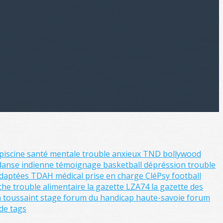
piscine
santé mentale
trouble anxieux
TND
bollywood
danse indienne
témoignage
basketball
dépréssion
trouble
 adaptées
TDAH
médical
prise en charge
CléPsy
football
iche
trouble alimentaire
la gazette LZA74
la gazette des
a toussaint
stage
forum du handicap haute-savoie
forum
de tags