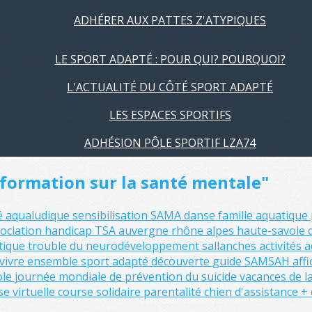
ADHÉRER AUX PATTES Z'ATYPIQUES
LE SPORT ADAPTÉ : POUR QUI? POURQUOI?
L'ACTUALITÉ DU CÔTÉ SPORT ADAPTÉ
LES ESPACES SPORTIFS
ADHÉSION PÔLE SPORTIF LZA74
information sur la santé mentale"
té aqualudique
sensibilisation
SAMA
danse
famille
aquatique
ociation
handicap
TSA
auvergne rhône alpes
haute-savoie
stique
trouble du neurodéveloppement
sallanches
activités
vivre ensemble
sport adapté
découverte
guide
SAMSAH
aff
ole
journée mondiale de prévention du suicide
vacances de l
se virtuelle
course solidaire
parentalité
chien d'assistance
+ 