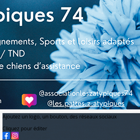
Exporter les lignes sélectionnées
Exporter toutes les colonnes
Exporter uniquement les colonnes affichées
Menu
?>
Images de la page d'accueil
Cliquez pour éditer
Ajoutez un logo, un bouton, des réseaux sociaux
Cliquez pour éditer