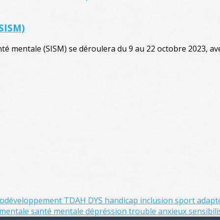
(SISM)
té mentale (SISM) se déroulera du 9 au 22 octobre 2023, avec
urodéveloppement
TDAH
DYS
handicap
inclusion
sport adap
 mentale
santé mentale
dépréssion
trouble anxieux
sensibil