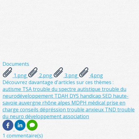
Documents
1.png
2.png
3.png
4.png
Découvrez davantage d'articles sur ces thèmes :
autisme
TSA
trouble du spectre autistique
trouble du
neurodéveloppement
TDAH
DYS
handicap
SED
haute-
savoie
auvergne rhône alpes
MDPH
médical
prise en
charge
conseils
dépréssion
trouble anxieux
TND
trouble
du neuro développement
association
1 commentaire(s)