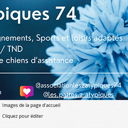
Exporter les lignes sélectionnées
Exporter toutes les colonnes
Exporter uniquement les colonnes affichées
Menu
<
>
L'association
Nos buts, nos actions
Notre équipe
Autisme, TND et handicaps associés
Les actualités des Z'Atypiques 74
Agenda
?>
Images de la page d'accueil
Cliquez pour éditer