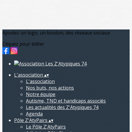
Ajoutez un logo, un bouton, des réseaux sociaux
Cliquez pour éditer
L'association
▴
▾
L'association
Nos buts, nos actions
Notre équipe
Autisme, TND et handicaps associés
Les actualités des Z'Atypiques 74
Agenda
Pôle Z'AtyPairs
▴
▾
Le Pôle Z'AtyPairs