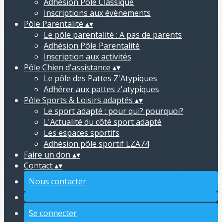
Adhésion Pôle Classique
Inscriptions aux évènements
Pôle Parentalité
▴
▾
Le pôle parentalité : A pas de parents
Adhésion Pôle Parentalité
Inscription aux activités
Pôle Chien d'assistance
▴
▾
Le pôle des Pattes Z'Atypiques
Adhérer aux pattes z'atypiques
Pôle Sports & Loisirs adaptés
▴
▾
Le sport adapté : pour qui? pourquoi?
L'Actualité du côté sport adapté
Les espaces sportifs
Adhésion pôle sportif LZA74
Faire un don
▴
▾
Contact
▴
▾
Nous contacter
Se connecter